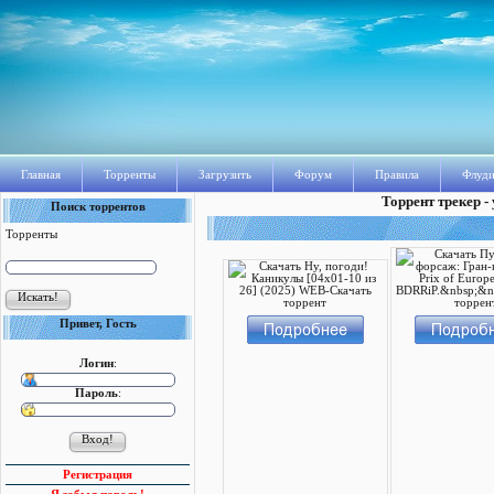
Главная
Торренты
Загрузить
Форум
Правила
Флуди
Торрент трекер -
Поиск торрентов
Торренты
Привет, Гость
Логин
:
Пароль
:
Регистрация