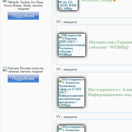
WEB-DL 1080p
TV - передачи
Малороссия (Украин
события / WEBRip]
TV - передачи
Постскриптум с Алек
Информационно-анал
TV - передачи