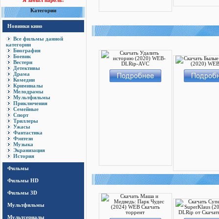
Я забыл пароль!
Категории
Новинки кино
Все фильмы данной
категории
Биография
Боевик
Вестерн
Детективы
Драма
Комедии
Криминалы
Мелодрамы
Мультфильмы
Приключения
Семейные
Спорт
Триллеры
Ужасы
Фантастика
Фэнтези
Музыка
Экранизация
История
Фильмы
Фильмы HD
Фильмы 3D
Мультфильмы
Мультсериалы