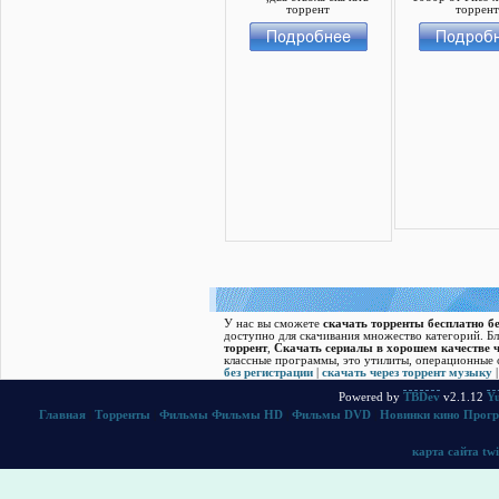
У нас вы сможете
скачать торренты бесплатно бе
доступно для скачивания множество категорий. Б
торрент
,
Скачать cериалы в хорошем качестве ч
классные программы, это утилиты, операционные с
без регистрации
|
скачать через торрент музыку
Powered by
TBDev
v2.1.12
Yu
Главная
|
Торренты
|
Фильмы
Фильмы HD
|
Фильмы DVD
|
Новинки кино
Прог
карта сайта
twi