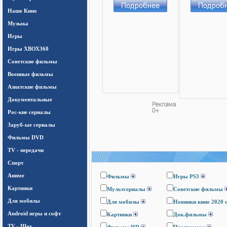
Наше Кино
Музыка
Игры
Игры ХВОХ360
Cоветские фильмы
Военные фильмы
Азиатские фильмы
Документальные
Рос-кие сериалы
Заруб-ые сериалы
Фильмы DVD
TV - передачи
Спорт
Аниме
Фильмы
Игры PS3
Картинки
Мультсериалы
Cоветские фильмы
Для мобилы
Для мобилы
Новинки кино 2020 
Android игры и софт
Картинки
Док.фильмы
TV - Шоу