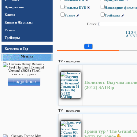
Фильмы HD
Программы
Программы
Фильмы DVD
Новогодние фильм
Клипы
Разное
Трейлеры
Книги и Журналы
Поиск:
Разное
1
2
3
4
А
Б
В
Трейлеры
1
Качество и Год
Музыка
TV - передачи
Полиглот. Выучим англий
(2012) SATRip
TV - передачи
Гранд тур / The Grand To