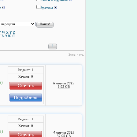
Книги и Журналы
е
Эротика
V
W
X
Y
Z
Ы
Ь
Э
Ю
Я
4
Всего: 4 стр.
Раздают: 1
Качают: 0
6)
6 марта 2019
6.93 GB
Раздают: 1
Качают: 0
9)
4 марта 2019
37.95 GB