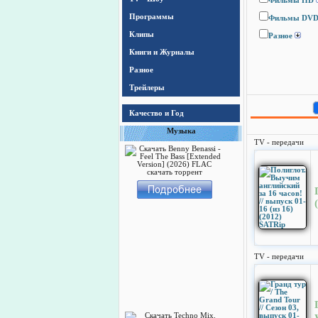
Фильмы HD
Программы
Фильмы DV
Клипы
Разное
Книги и Журналы
Разное
Трейлеры
Качество и Год
Музыка
TV - передачи
TV - передачи