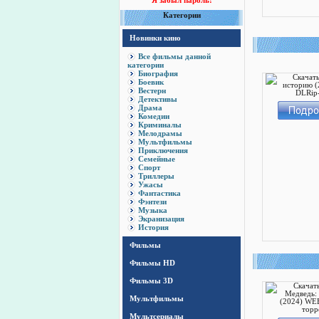
Я забыл пароль!
Категории
Новинки кино
Все фильмы данной
категории
Биография
Боевик
Вестерн
Детективы
Драма
Комедии
Криминалы
Мелодрамы
Мультфильмы
Приключения
Семейные
Спорт
Триллеры
Ужасы
Фантастика
Фэнтези
Музыка
Экранизация
История
Фильмы
Фильмы HD
Фильмы 3D
Мультфильмы
Мультсериалы