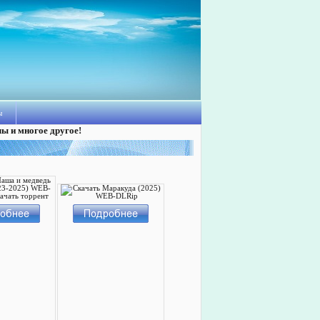
ы
лы и многое другое!