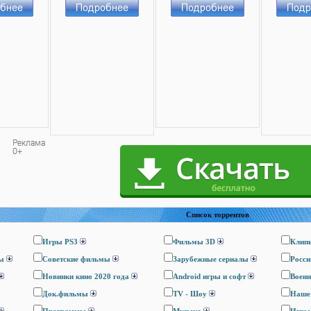
Список торрентов
Игры PS3
Фильмы 3D
Клип
ы
Cоветские фильмы
Зарубежные сериалы
Росси
Новинки кино 2020 года
Android игры и софт
Воен
Док.фильмы
TV - Шоу
Наше