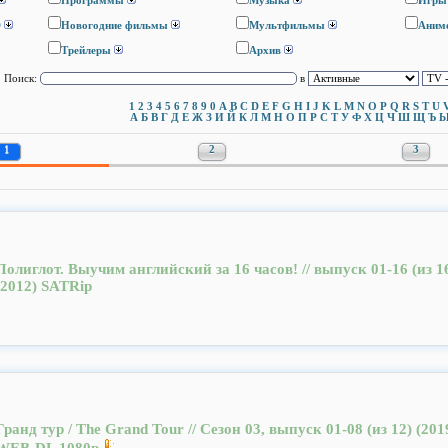
Программы
Музыка
Игры
D
Новогодние фильмы
Мультфильмы
Аним
Трейлеры
Архив
Поиск:
в
1
2
3
4
5
6
7
8
9
0
A
B
C
D
E
F
G
H
I
J
K
L
M
N
O
P
Q
R
S
T
U
А
Б
В
Г
Д
Е
Ж
З
И
Й
К
Л
М
Н
О
П
Р
С
Т
У
Ф
Х
Ц
Ч
Ш
Щ
Ъ
1
2
3
Полиглот. Выучим английский за 16 часов! // выпуск 01-16 (из 1
(2012) SATRip
Гранд тур / The Grand Tour // Сезон 03, выпуск 01-08 (из 12) (201