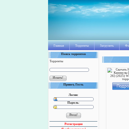
Главная
Торренты
Загрузить
Фо
Поиск торрентов
Торренты
Привет, Гость
Логин
:
Пароль
:
Регистрация