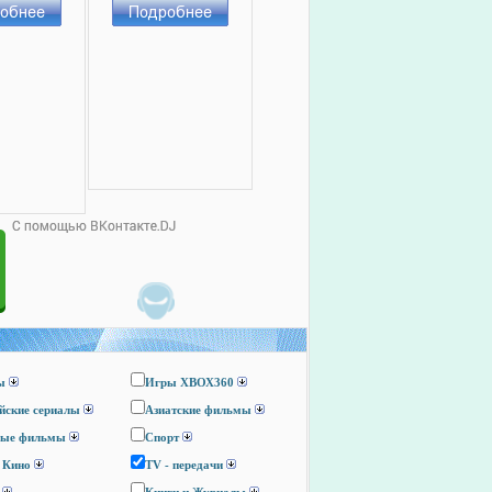
ы
Игры ХВОХ360
йские сериалы
Азиатские фильмы
ные фильмы
Спорт
 Кино
TV - передачи