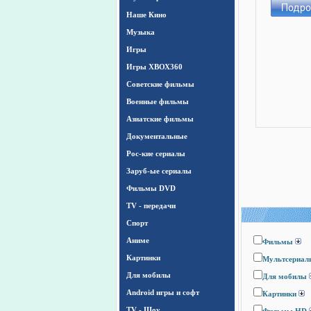
Наше Кино
Музыка
Игры
Игры ХВОХ360
Cоветские фильмы
Военные фильмы
Азиатские фильмы
Документальные
Рос-кие сериалы
Заруб-ые сериалы
Фильмы DVD
TV - передачи
Спорт
Аниме
Фильмы
Картинки
Мультсериал
Для мобилы
Для мобилы
Android игры и софт
Картинки
TV - Шоу