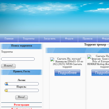
Главная
Торренты
Загрузить
Форум
Правила
Флуди
Торрент трекер -
Поиск торрентов
Торренты
Привет, Гость
Логин
:
Пароль
:
Регистрация