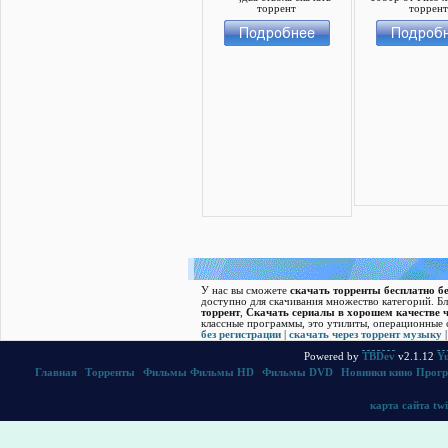
У нас вы сможете
скачать торренты бесплатно бе
доступно для скачивания множество категорий. Б
торрент
,
Скачать cериалы в хорошем качестве ч
классные программы, это утилиты, операционные с
без регистрации
|
скачать через торрент музыку
Powered by
TBDev
v2.1.12
Yu
Главная
|
Торренты
|
Фильмы
Фильмы HD
|
Фильмы DVD
|
Новинки кино
Прог
карта сайта
twi