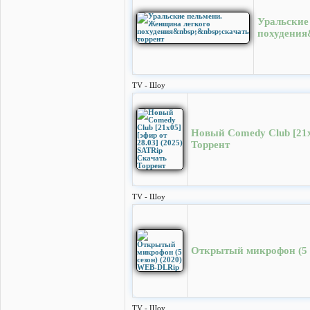
Уральские
похудения
TV - Шоу
Новый Comedy Club [21х0
Торрент
TV - Шоу
Открытый микрофон (5 
TV - Шоу