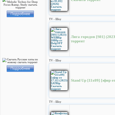
TV - Шоу
Лига городов [S01] (20
торрент
TV - Шоу
Stand Up [11х09] [эфир о
TV - Шоу