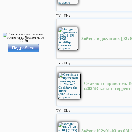
TV - Шоу
Звёзды в джунглях [02x
TV - Шоу
Семейка с приветом: В
(2025)Скачать торрент
TV - Шоу
Звёзды [02x01-03 из 08]