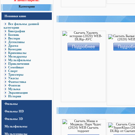
Я забыл пароль!
Категории
Новинки кино
Все фильмы данной
категории
Биография
Боевик
Вестерн
Детективы
Драма
Комедии
Криминалы
Мелодрамы
Мультфильмы
Приключения
Семейные
Спорт
Триллеры
Ужасы
Фантастика
Фэнтези
Музыка
Экранизация
История
Фильмы
Фильмы HD
Фильмы 3D
Мультфильмы
Мультсериалы