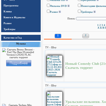
Фильмы HD
Программы
Программы
Фильмы DVD
Новогодние фильм
Клипы
Разное
Трейлеры
Книги и Журналы
Поиск:
Разное
1
2
3
4
А
Б
В
Трейлеры
1
2
Качество и Год
Музыка
TV - Шоу
Новый Comedy Club [21х2
Скачать торрент
TV - Шоу
Уральские пельмени. Хол
Скачать торрент