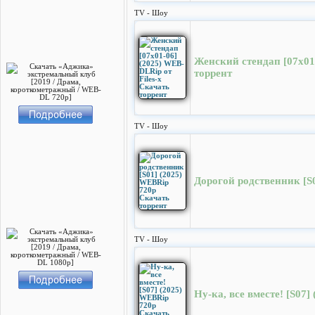
TV - Шоу
Женский стендап [07х01-
торрент
TV - Шоу
Дорогой родственник [S
TV - Шоу
Ну-ка, все вместе! [S07