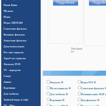
Наше Кино
Музыка
Игры
Игры ХВОХ360
Cоветские фильмы
Военные фильмы
Азиатские фильмы
Документальные
Рос-кие сериалы
Заруб-ые сериалы
Фильмы DVD
TV - передачи
Спорт
Аниме
Фильмы
Игры PS3
Картинки
Мультсериалы
Cоветские фильмы
Для мобилы
Для мобилы
Новинки кино 2020 
Android игры и софт
Картинки
Док.фильмы
TV - Шоу