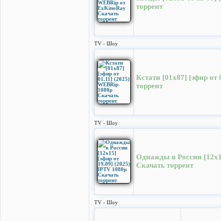
торрент
TV - Шоу
Кстати [01x87] [эфир от
торрент
TV - Шоу
Однажды в России [12х15
Скачать торрент
TV - Шоу