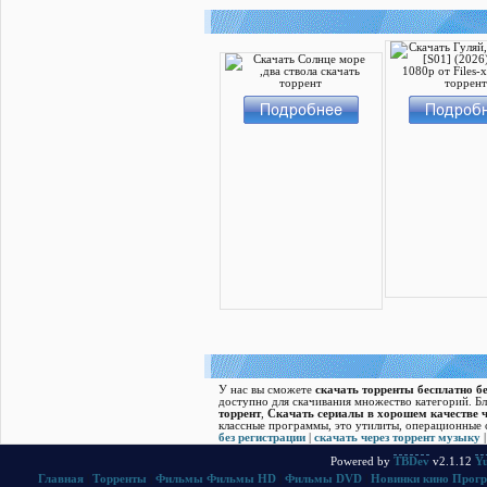
У нас вы сможете
скачать торренты бесплатно бе
доступно для скачивания множество категорий. Б
торрент
,
Скачать cериалы в хорошем качестве ч
классные программы, это утилиты, операционные с
без регистрации
|
скачать через торрент музыку
Powered by
TBDev
v2.1.12
Yu
Главная
|
Торренты
|
Фильмы
Фильмы HD
|
Фильмы DVD
|
Новинки кино
Прог