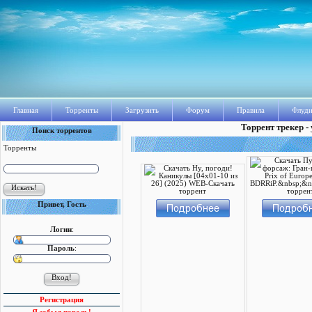
Главная
Торренты
Загрузить
Форум
Правила
Флуди
Торрент трекер -
Поиск торрентов
Торренты
Привет, Гость
Логин
:
Пароль
:
Регистрация