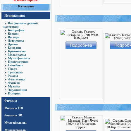
Я забыл пароль!
Категории
Новинки кино
Все фильмы данной
категории
Биография
Боевик
Вестерн
Детективы
Драма
Комедии
Криминалы
Мелодрамы
Мультфильмы
Приключения
Семейные
Спорт
Триллеры
Ужасы
Фантастика
Фэнтези
Музыка
Экранизация
История
Фильмы
Фильмы HD
Фильмы 3D
Мультфильмы
Мультсериалы