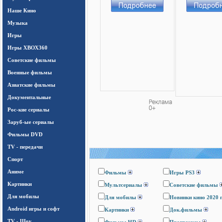
Наше Кино
Музыка
Игры
Игры ХВОХ360
Cоветские фильмы
Военные фильмы
Азиатские фильмы
Документальные
Рос-кие сериалы
Заруб-ые сериалы
Фильмы DVD
TV - передачи
Спорт
Аниме
Фильмы
Игры PS3
Картинки
Мультсериалы
Cоветские фильмы
Для мобилы
Для мобилы
Новинки кино 2020 
Android игры и софт
Картинки
Док.фильмы
TV - Шоу