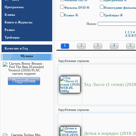
Фильмы HD
Программы
Программы
Фильмы DVD
Новогодние фильм
Клипы
Разное
Трейлеры
Книги и Журналы
Поиск:
Разное
1
2
3
4
А
Б
В
Трейлеры
1
2
3
4
5
Качество и Год
Музыка
Зарубежные сериалы
Тед Лассо (1 сезон) (20
Зарубежные сериалы
Детки в порядке (2018-