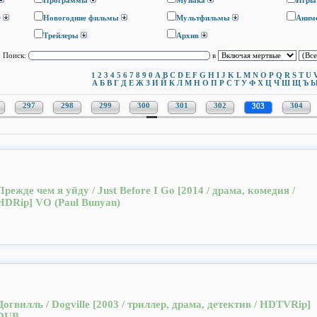
Программы
Музыка
Игры
D
Новогодние фильмы
Мультфильмы
Аним
Трейлеры
Архив
Поиск:
в
1
2
3
4
5
6
7
8
9
0
A
B
C
D
E
F
G
H
I
J
K
L
M
N
O
P
Q
R
S
T
U
А
Б
В
Г
Д
Е
Ж
З
И
Й
К
Л
М
Н
О
П
Р
С
Т
У
Ф
Х
Ц
Ч
Ш
Щ
Ъ
297
298
299
300
301
302
303
304
Прежде чем я уйду / Just Before I Go [2014 / драма, комедия /
HDRip] VO (Paul Bunyan)
Догвилль / Dogville [2003 / триллер, драма, детектив / HDTVRip]
DUB