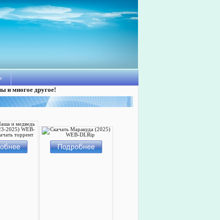
ы
лы и многое другое!