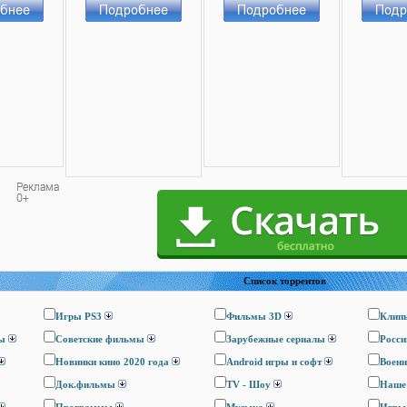
Список торрентов
Игры PS3
Фильмы 3D
Клип
ы
Cоветские фильмы
Зарубежные сериалы
Росси
Новинки кино 2020 года
Android игры и софт
Воен
Док.фильмы
TV - Шоу
Наше