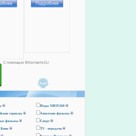
ы
Игры ХВОХ360
йские сериалы
Азиатские фильмы
ные фильмы
Спорт
 Кино
TV - передачи