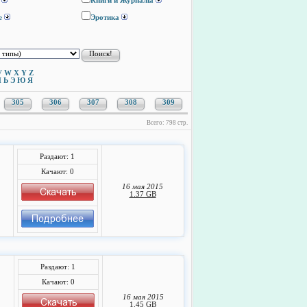
Книги и Журналы
е
Эротика
V
W
X
Y
Z
Ы
Ь
Э
Ю
Я
305
306
307
308
309
Всего: 798 стр.
Раздают: 1
Качают: 0
16 мая 2015
1.37 GB
Раздают: 1
Качают: 0
16 мая 2015
1.45 GB