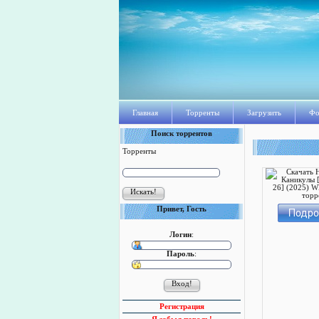
Главная
Торренты
Загрузить
Фо
Поиск торрентов
Торренты
Привет, Гость
Логин
:
Пароль
:
Регистрация