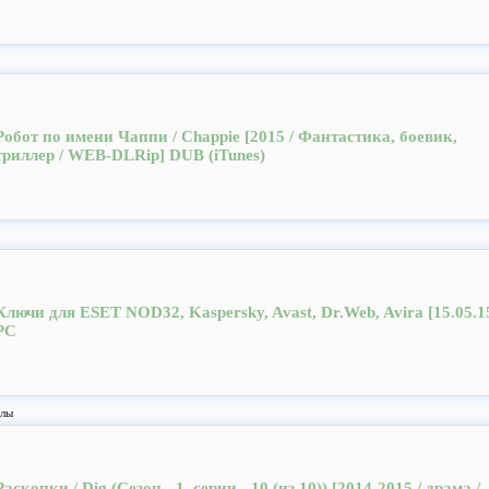
Робот по имени Чаппи / Chappie [2015 / Фантастика, боевик,
триллер / WEB-DLRip] DUB (iTunes)
Ключи для ESET NOD32, Kaspersky, Avast, Dr.Web, Avira [15.05.1
PC
алы
Раскопки / Dig (Сезон - 1, серии - 10 (из 10)) [2014-2015 / драма /