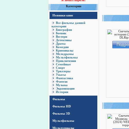
Я забыл пароль!
Категории
Новинки кино
Все фильмы данной
категории
Биография
Боевик
Вестерн
Детективы
Драма
Комедии
Криминалы
Мелодрамы
Мультфильмы
Приключения
Семейные
Спорт
Триллеры
Ужасы
Фантастика
Фэнтези
Музыка
Экранизация
История
Фильмы
Фильмы HD
Фильмы 3D
Мультфильмы
Мультсериалы