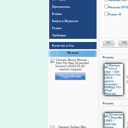
Фильмы HD
Программы
Фильмы DV
Клипы
Разное
Книги и Журналы
Разное
Трейлеры
295
296
Качество и Год
Музыка
Фильмы
Фильмы