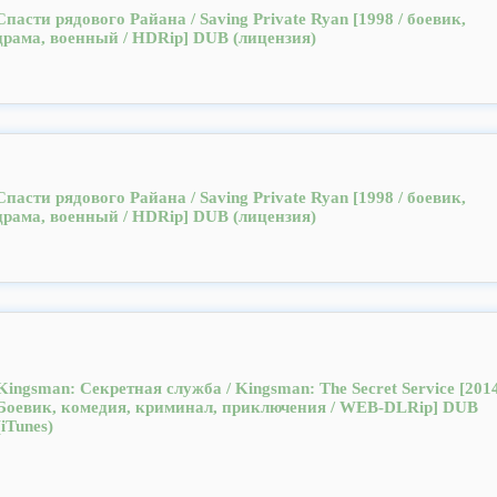
Спасти рядового Райана / Saving Private Ryan [1998 / боевик,
драма, военный / HDRip] DUB (лицензия)
Спасти рядового Райана / Saving Private Ryan [1998 / боевик,
драма, военный / HDRip] DUB (лицензия)
Kingsman: Секретная служба / Kingsman: The Secret Service [2014
Боевик, комедия, криминал, приключения / WEB-DLRip] DUB
(iTunes)