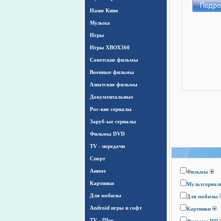
Наше Кино
Музыка
Игры
Игры ХВОХ360
Cоветские фильмы
Военные фильмы
Азиатские фильмы
Документальные
Рос-кие сериалы
Заруб-ые сериалы
Фильмы DVD
TV - передачи
Спорт
Аниме
Фильмы
Картинки
Мультсериал
Для мобилы
Для мобилы
Android игры и софт
Картинки
TV - Шоу