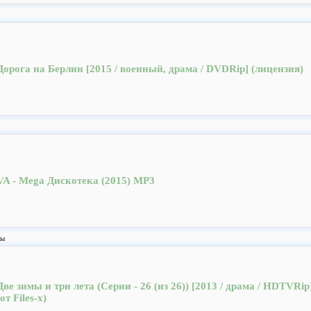
Дорога на Берлин [2015 / военный, драма / DVDRip] (лицензия)
VA - Mega Дискотека (2015) MP3
лы
Две зимы и три лета (Серии - 26 (из 26)) [2013 / драма / HDTVRip
(от Files-x)