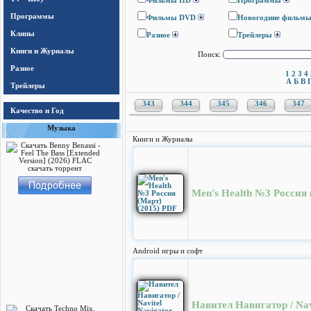
Фильмы HD
Программы
Программы
Фильмы DVD
Новогодние фильм
Клипы
Разное
Трейлеры
Книги и Журналы
Поиск:
Разное
1
2
3
4
А
Б
В
Трейлеры
343
344
345
346
347
Качество и Год
Музыка
Книги и Журналы
Men's Health №3 Россия 
Android игры и софт
Навител Навигатор / Navi