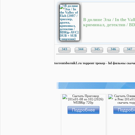
В долине Эла / In the Val
криминал, детектив / B
343
344
345
346
347
torrentsbornik1.ru торрент трекер - hd фильмы скача