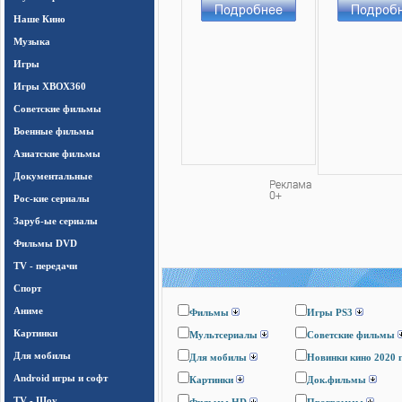
Наше Кино
Музыка
Игры
Игры ХВОХ360
Cоветские фильмы
Военные фильмы
Азиатские фильмы
Документальные
Рос-кие сериалы
Заруб-ые сериалы
Фильмы DVD
TV - передачи
Спорт
Аниме
Фильмы
Игры PS3
Картинки
Мультсериалы
Cоветские фильмы
Для мобилы
Для мобилы
Новинки кино 2020 
Android игры и софт
Картинки
Док.фильмы
TV - Шоу