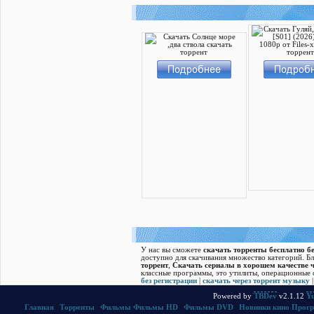
У нас вы сможете
скачать торренты бесплатно бе
доступно для скачивания множество категорий. Б
торрент
,
Скачать cериалы в хорошем качестве ч
классные программы, это утилиты, операционные с
без регистрации
|
скачать через торрент музыку
Powered by
TBDev
v2.1.12
Yu
Главная
|
Торренты
|
Фильмы
Фильмы HD
|
Фильмы DVD
|
Новинки кино
Прог