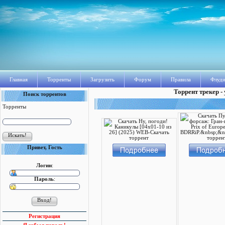
Главная
Торренты
Загрузить
Форум
Правила
Флуди
Торрент трекер -
Поиск торрентов
Торренты
Привет, Гость
Логин
:
Пароль
:
Регистрация