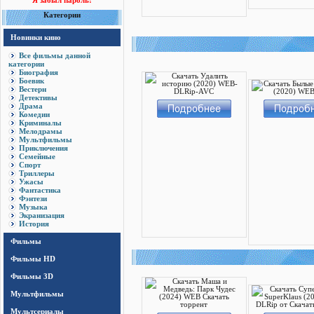
Я забыл пароль!
Категории
Новинки кино
Все фильмы данной
категории
Биография
Боевик
Вестерн
Детективы
Драма
Комедии
Криминалы
Мелодрамы
Мультфильмы
Приключения
Семейные
Спорт
Триллеры
Ужасы
Фантастика
Фэнтези
Музыка
Экранизация
История
Фильмы
Фильмы HD
Фильмы 3D
Мультфильмы
Мультсериалы