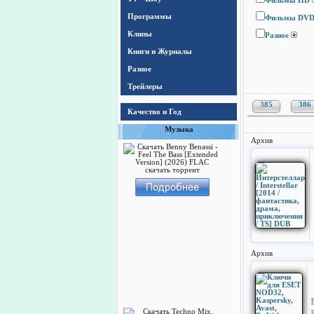
Фильмы HD
Программы
Фильмы DV
Клипы
Разное
Книги и Журналы
Разное
Трейлеры
385
386
Качество и Год
Музыка
Архив
Архив