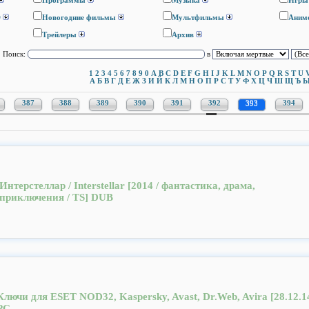
Программы
Музыка
Игры
D
Новогодние фильмы
Мультфильмы
Аним
Трейлеры
Архив
Поиск:
в
1
2
3
4
5
6
7
8
9
0
A
B
C
D
E
F
G
H
I
J
K
L
M
N
O
P
Q
R
S
T
U
А
Б
В
Г
Д
Е
Ж
З
И
Й
К
Л
М
Н
О
П
Р
С
Т
У
Ф
Х
Ц
Ч
Ш
Щ
Ъ
387
388
389
390
391
392
393
394
Интерстеллар / Interstellar [2014 / фантастика, драма,
приключения / TS] DUB
Ключи для ESET NOD32, Kaspersky, Avast, Dr.Web, Avira [28.12.1
PC