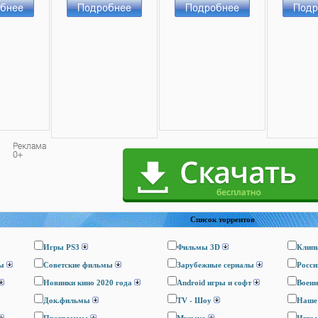
Список торрентов
Игры PS3
Фильмы 3D
Клип
ы
Cоветские фильмы
Зарубежные сериалы
Росси
Новинки кино 2020 года
Android игры и софт
Воен
Док.фильмы
TV - Шоу
Наше