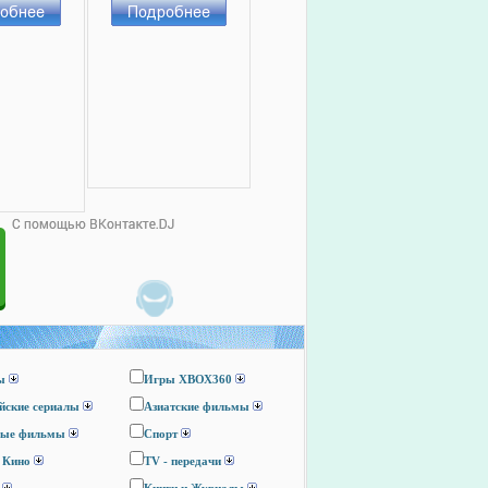
ы
Игры ХВОХ360
йские сериалы
Азиатские фильмы
ные фильмы
Спорт
 Кино
TV - передачи