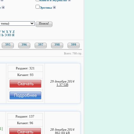
Книги и Журналы
е
Эротика
V
W
X
Y
Z
Ы
Ь
Э
Ю
Я
395
396
397
398
399
Всего: 798 стр.
Раздают: 321
Качают: 93
29 декабря 2014
1.37 GB
Раздают: 137
Качают: 96
4]
28 декабря 2014
862.04 kB