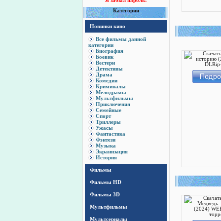
Я забыл пароль!
Категории
Новинки кино
Все фильмы данной
категории
Биография
Боевик
Вестерн
Детективы
Драма
Комедии
Криминалы
Мелодрамы
Мультфильмы
Приключения
Семейные
Спорт
Триллеры
Ужасы
Фантастика
Фэнтези
Музыка
Экранизация
История
Фильмы
Фильмы HD
Фильмы 3D
Мультфильмы
Мультсериалы