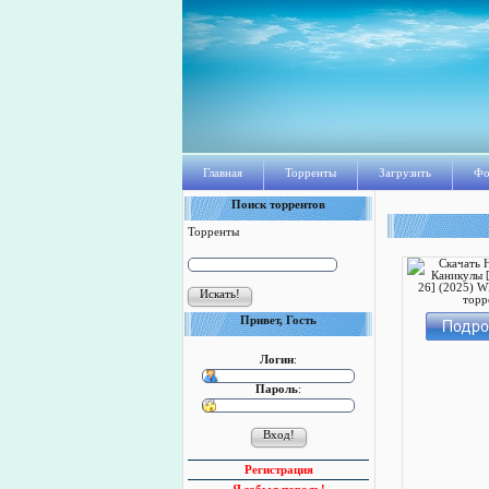
Главная
Торренты
Загрузить
Фо
Поиск торрентов
Торренты
Привет, Гость
Логин
:
Пароль
:
Регистрация