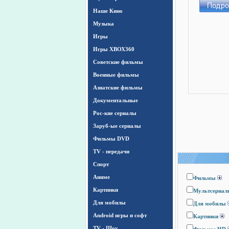
Наше Кино
Музыка
Игры
Игры ХВОХ360
Cоветские фильмы
Военные фильмы
Азиатские фильмы
Документальные
Рос-кие сериалы
Заруб-ые сериалы
Фильмы DVD
TV - передачи
Спорт
Аниме
Фильмы
Картинки
Мультсериал
Для мобилы
Для мобилы
Android игры и софт
Картинки
TV - Шоу