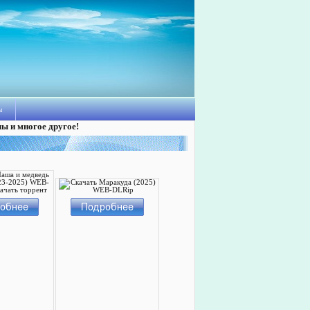
ы
лы и многое другое!