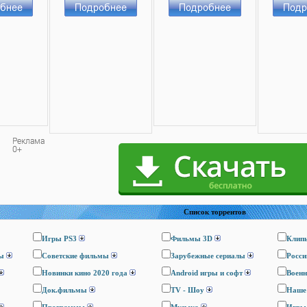
Список торрентов
Игры PS3
Фильмы 3D
Клип
ы
Cоветские фильмы
Зарубежные сериалы
Росси
Новинки кино 2020 года
Android игры и софт
Воен
Док.фильмы
TV - Шоу
Наше