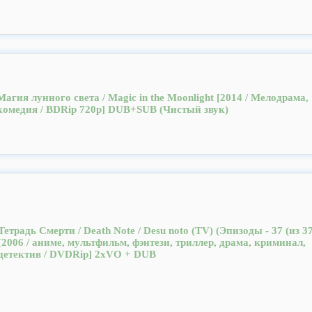
Магия лунного света / Magic in the Moonlight [2014 / Мелодрама,
комедия / BDRip 720p] DUB+SUB (Чистый звук)
Тетрадь Смерти / Death Note / Desu nоto (TV) (Эпизоды - 37 (из 37
[2006 / аниме, мультфильм, фэнтези, триллер, драма, криминал,
детектив / DVDRip] 2хVO + DUB