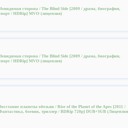
Невидимая сторона / The Blind Side [2009 / драма, биография,
спорт / HDRip] MVO (лицензия)
Невидимая сторона / The Blind Side [2009 / драма, биография,
спорт / HDRip] MVO (лицензия)
Восстание планеты обезьян / Rise of the Planet of the Apes [2011 /
Фантастика, боевик, триллер / BDRip 720p] DUB+SUB (Лицензия