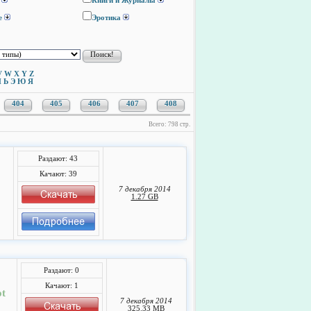
Книги и Журналы
е
Эротика
V
W
X
Y
Z
Ы
Ь
Э
Ю
Я
404
405
406
407
408
Всего: 798 стр.
Раздают: 43
Качают: 39
7 декабря 2014
1.27 GB
Раздают: 0
Качают: 1
ot
7 декабря 2014
325.33 MB