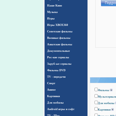
Наше Кино
Музыка
Игры
Игры ХВОХ360
Cоветские фильмы
Военные фильмы
Азиатские фильмы
Документальные
Рос-кие сериалы
Заруб-ые сериалы
Фильмы DVD
TV - передачи
Спорт
Аниме
Фильмы
Картинки
Мультсериал
Для мобилы
Для мобилы
Android игры и софт
Картинки
TV - Шоу