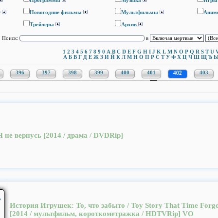
Программы
Музыка
Игры
D
Новогодние фильмы
Мультфильмы
Аним
Трейлеры
Архив
Поиск:
в
1
2
3
4
5
6
7
8
9
0
A
B
C
D
E
F
G
H
I
J
K
L
M
N
O
P
Q
R
S
T
U
А
Б
В
Г
Д
Е
Ж
З
И
Й
К
Л
М
Н
О
П
Р
С
Т
У
Ф
Х
Ц
Ч
Ш
Щ
Ъ
396
397
398
399
400
401
402
403
Я не вернусь [2014 / драма / DVDRip]
История Игрушек: То, что забыто / Toy Story That Time Forg
[2014 / мультфильм, короткометражка / HDTVRip] VO