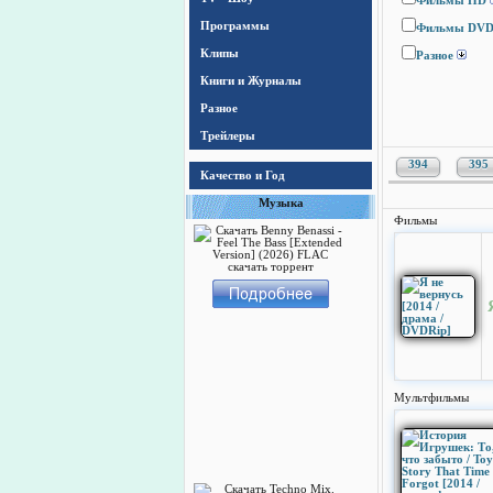
Фильмы HD
Программы
Фильмы DV
Клипы
Разное
Книги и Журналы
Разное
Трейлеры
394
395
Качество и Год
Музыка
Фильмы
Мультфильмы