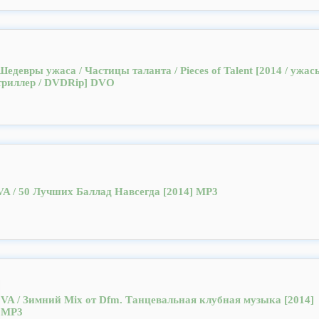
Шедевры ужаса / Частицы таланта / Pieces of Talent [2014 / ужас
триллер / DVDRip] DVO
VA / 50 Лучших Баллад Навсегда [2014] MP3
VA / Зимний Mix от Dfm. Танцевальная клубная музыка [2014]
MP3