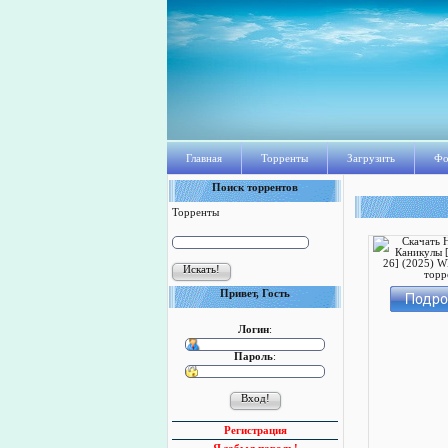
Главная
Торренты
Загрузить
Фо
Поиск торрентов
Торренты
Привет, Гость
Логин
:
Пароль
:
Регистрация