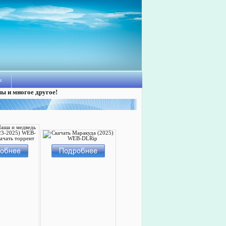
ы
лы и многое другое!