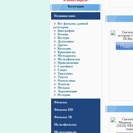
Я забыл пароль!
Категории
Новинки кино
Все фильмы данной
категории
Биография
Боевик
Вестерн
Детективы
Драма
Комедии
Криминалы
Мелодрамы
Мультфильмы
Приключения
Семейные
Спорт
Триллеры
Ужасы
Фантастика
Фэнтези
Музыка
Экранизация
История
Фильмы
Фильмы HD
Фильмы 3D
Мультфильмы
Мультсериалы