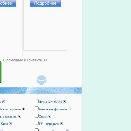
ы
Игры ХВОХ360
йские сериалы
Азиатские фильмы
ные фильмы
Спорт
 Кино
TV - передачи