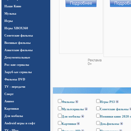
Наше Кино
Музыка
Игры
Игры ХВОХ360
Cоветские фильмы
Военные фильмы
Азиатские фильмы
Документальные
Рос-кие сериалы
Заруб-ые сериалы
Фильмы DVD
TV - передачи
Спорт
Аниме
Фильмы
Игры PS3
Картинки
Мультсериалы
Cоветские фильмы
Для мобилы
Для мобилы
Новинки кино 2020 
Android игры и софт
Картинки
Док.фильмы
TV - Шоу