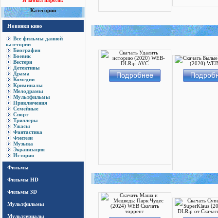
Я забыл пароль!
Категории
Новинки кино
Все фильмы данной
категории
Биография
Боевик
Вестерн
Детективы
Драма
Комедии
Криминалы
Мелодрамы
Мультфильмы
Приключения
Семейные
Спорт
Триллеры
Ужасы
Фантастика
Фэнтези
Музыка
Экранизация
История
Фильмы
Фильмы HD
Фильмы 3D
Мультфильмы
Мультсериалы