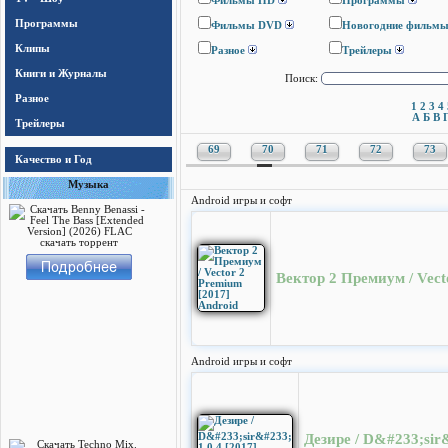
Фильмы HD
Программы
Программы
Фильмы DVD
Новогодние фильм
Клипы
Разное
Трейлеры
Книги и Журналы
Поиск:
Разное
1
2
3
4
А
Б
В
Трейлеры
69
70
71
72
73
Качество и Год
Музыка
Android игры и софт
Вектор 2 Премиум / Vect
Android игры и софт
Дезире / D&#233;sir&