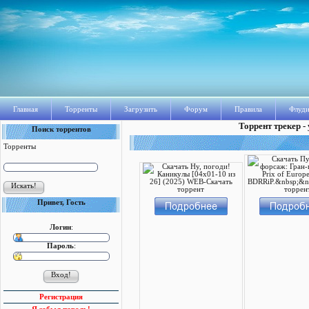
Главная
Торренты
Загрузить
Форум
Правила
Флуди
Торрент трекер -
Поиск торрентов
Торренты
Привет, Гость
Логин
:
Пароль
:
Регистрация