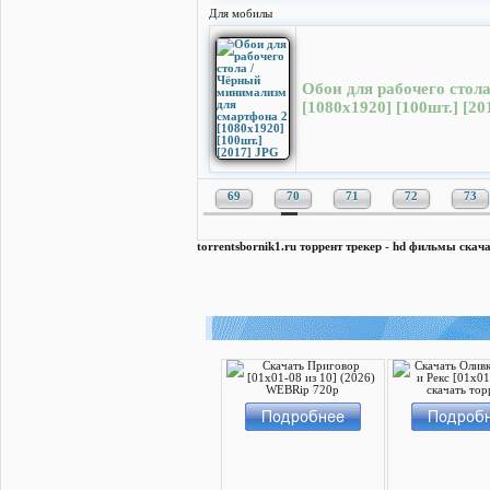
Для мобилы
Обои для рабочего стол
[1080x1920] [100шт.] [20
69
70
71
72
73
torrentsbornik1.ru торрент трекер - hd фильмы скача