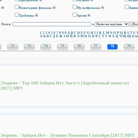
Программы
Музыка
Игры
D
Новогодние фильмы
Мультфильмы
Аним
Трейлеры
Архив
Поиск:
в
1
2
3
4
5
6
7
8
9
0
A
B
C
D
E
F
G
H
I
J
K
L
M
N
O
P
Q
R
S
T
U
А
Б
В
Г
Д
Е
Ж
З
И
Й
К
Л
М
Н
О
П
Р
С
Т
У
Ф
Х
Ц
Ч
Ш
Щ
Ъ
72
73
74
75
76
77
78
79
Сборник / Top 100 Зайцев.Нет Август (Зарубежный выпуск)
[2017] MP3
Сборник / Зайцев.Нет - Лучшие Новинки Сентября [2017] MP3