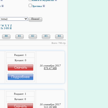
Книги и Журналы
е
Эротика
V
W
X
Y
Z
Ы
Ь
Э
Ю
Я
80
81
82
83
84
Всего: 798 стр.
Раздают: 1
Качают: 0
16 сентября 2017
879.47 MB
Раздают: 1
Качают: 0
16 сентября 2017
512.28 MB