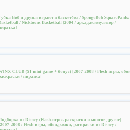
Губка Боб и друзья играют в баскетбол / SpongeBob SquarePants:
Basketball / Nicktoons Basketball [2004 / аркада/симулятор /
пиратка]
WINX CLUB (51 mini-game + бонус) [2007-2008 / Flesh-игры, обои
раскраски / пиратка]
Подборка от Disney (Flash-игры, раскраски и многое другое)
[2007-2008 / Flesh-игры, обои,рамки, раскраски от Disney /
пиратка]