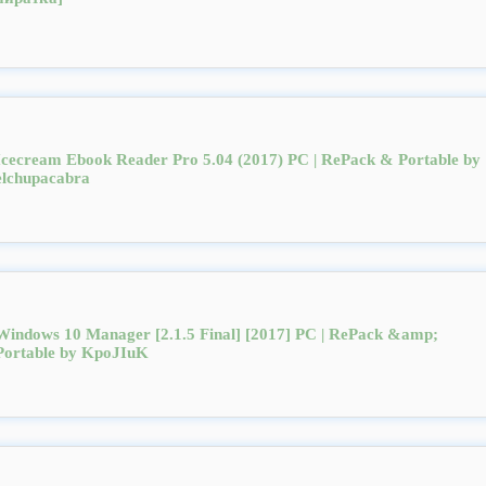
Icecream Ebook Reader Pro 5.04 (2017) PC | RePack & Portable by
elchupacabra
Windows 10 Manager [2.1.5 Final] [2017] PC | RePack &amp;
Portable by KpoJIuK