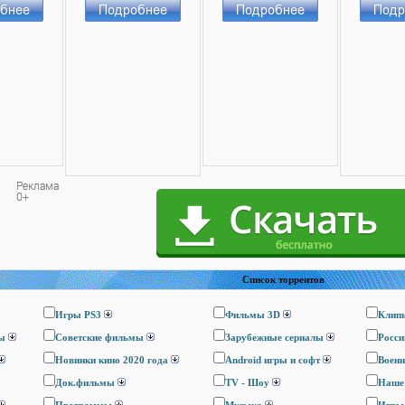
Список торрентов
Игры PS3
Фильмы 3D
Клип
ы
Cоветские фильмы
Зарубежные сериалы
Росси
Новинки кино 2020 года
Android игры и софт
Воен
Док.фильмы
TV - Шоу
Наше