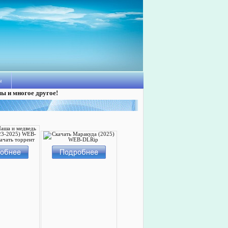
ы
лы и многое другое!