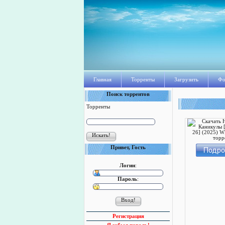
Главная
Торренты
Загрузить
Фо
Поиск торрентов
Торренты
Привет, Гость
Логин
:
Пароль
:
Регистрация