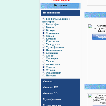
Я забыл пароль!
Категории
Новинки кино
Все фильмы данной
категории
Биография
Боевик
Вестерн
Детективы
Драма
Комедии
Криминалы
Мелодрамы
Мультфильмы
Приключения
Семейные
Спорт
Триллеры
Ужасы
Фантастика
Фэнтези
Музыка
Экранизация
История
Фильмы
Фильмы HD
Фильмы 3D
Мультфильмы
Мультсериалы