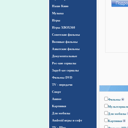
Наше Кино
Музыка
Игры
Игры ХВОХ360
Cоветские фильмы
Военные фильмы
Азиатские фильмы
Документальные
Рос-кие сериалы
Заруб-ые сериалы
Фильмы DVD
TV - передачи
Спорт
Аниме
Фильмы
Картинки
Мультсериал
Для мобилы
Для мобилы
Android игры и софт
Картинки
TV - Шоу